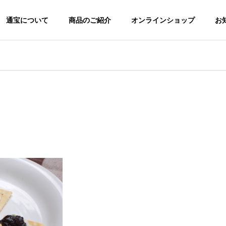
通宝について
商品のご紹介
オンラインショップ
お
社是
て
商品のこだわり
ご家庭用商品
ご贈答用商品
商品
②
味付け海苔・焼
年
き海苔・佃煮・
有明 いろどり
生のり煮付け