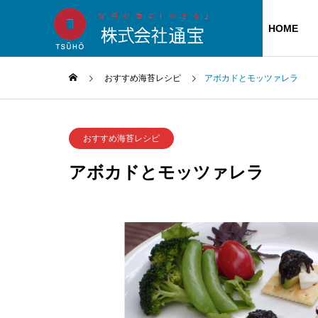
HOME
おすすめ海苔レシピ
アボカドとモッツァレラ
代表挨拶
おすすめ海苔レシピ
アボカドとモッツァレラ
会社概要
商品のご紹介
工場につい
ご贈答用
海苔職人の百
ふりかけ