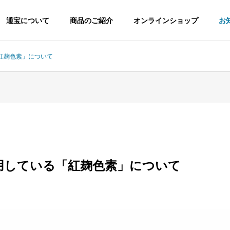
通宝について
商品のご紹介
オンラインショップ
お
紅麹色素」について
社是
用している「紅麹色素」について
て
商品のこだわり
ご家庭用商品
ご贈答用商品
商品
②
味付け海苔・焼
年
き海苔・佃煮・
有明 いろどり
生のり煮付け