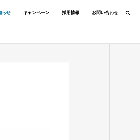
知らせ
キャンペーン
採用情報
お問い合わせ
会社案内
ご家庭用商品
海苔三昧お試
②
しセット
ふりかけ・海苔
海苔・佃煮・ふ
ドレッシング
りかけ など