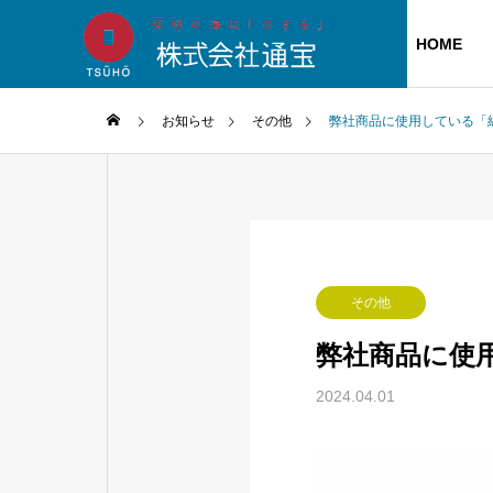
HOME
お知らせ
その他
弊社商品に使用している「
代表挨拶
会社概要
商品のご紹介
その他
弊社商品に使
工場につい
2024.04.01
ご贈答用
海苔職人の百
ふりかけ