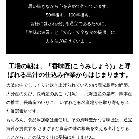
思い描きながら心を込めて作っています。
50年後も、100年後も、
皆様に愛され続ける通宝であるために、
「美味の追及」と「安心・安全な食の提供」に
力を注ぎ続けています。
工場の朝は、「香味匠(こうみしょう)」と呼
ばれる出汁の仕込み作業からはじまります。
大釜の中でじっくりと炊き上げられているのは鹿児島産の鰹節、
大分産のえび、長崎産のあご（飛魚）、北海道産の昆布、熊本産
の椎茸、長崎産のいりこ。 いずれも有名産地から取り寄せられ
た厳選素材です。
もちろん、食品添加物は無使用。その風味豊かな香味匠は、通宝
海苔が提供する さまざまな食品の味の根底を支える出汁となる
ことから、この味づくりに妥協はありません。