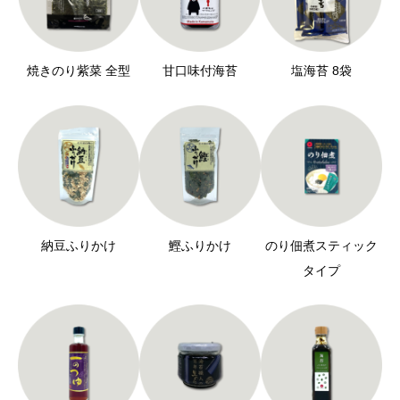
焼きのり紫菜 全型
甘口味付海苔
塩海苔 8袋
納豆ふりかけ
鰹ふりかけ
のり佃煮スティック
タイプ