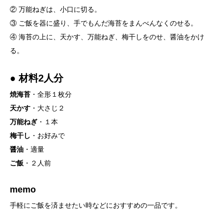
② 万能ねぎは、小口に切る。
③ ご飯を器に盛り、手でもんだ海苔をまんべんなくのせる。
④ 海苔の上に、天かす、万能ねぎ、梅干しをのせ、醤油をかけ
る。
● 材料2人分
焼海苔
・全形１枚分
天かす
・大さじ２
万能ねぎ
・１本
梅干し
・お好みで
醤油
・適量
ご飯
・２人前
memo
手軽にご飯を済ませたい時などにおすすめの一品です。